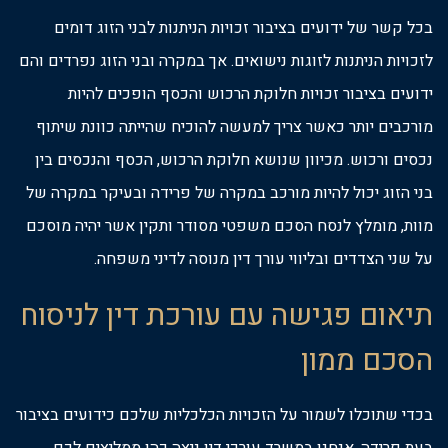
בכל קשר של ידועים בציבור זכויות הניתנות לבני הזוג דומים
לזכויות הניתנות לזוגות נישואים. אך במקרה ובני הזוג נפרדים והם
ידועים בציבור זכויות חלוקת הרכוש והכסף הופכים להיות
מורכבים יותר כאשר צריך למעשה להוכיח שהייתה כוונת שיתוף
נכסים ורכוש. מכיוון שנושא חלוקת הרכוש, הכסף והנכסים בין
בני הזוג יכול להיות מורכב במקרה של פרידה ובעיקר במקרה של
מוות, מומלץ לנסח הסכם משפטי מסודר ותקין אשר יהיה מוסכם
על שני הצדדים ובליווי עורך דין מנוסה לדיני משפחה.
תיאום פגישה עם עורכת דין לניסוח
הסכם ממון
בכדי שתוכלו לשמור על הזכויות הכלכליות שלכם כידועים בציבור
בעת פרידה, אנחנו במשרד עורכי דין ניצה כהן ממליצים לכם