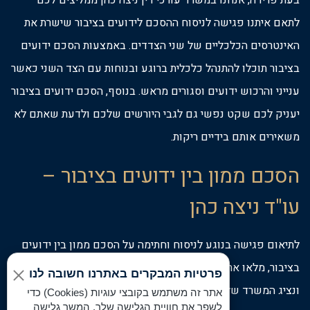
לתאם איתנו פגישה לניסוח ההסכם לידועים בציבור שישרת את
האינטרסים הכלכליים של שני הצדדים. באמצעות הסכם ידועים
בציבור תוכלו להתנהל כלכלית ברוגע ובנוחות עם הצד השני כאשר
ענייני והרכוש ידועים וסגורים מראש. בנוסף, הסכם ידועים בציבור
יעניק לכם שקט נפשי גם לגבי היורשים שלכם ולדעת שאתם לא
משאירים אותם בידיים ריקות.
הסכם ממון בין ידועים בציבור –
עו"ד ניצה כהן
לתיאום פגישה בנוגע לניסוח וחתימה על הסכם ממון בין ידועים
בציבור, מלאו את הפרטים שלכם בטופס רישום הפרטים באתר
פרטיות המבקרים באתרנו חשובה לנו
ונציג המשרד שלנו יחזור אליכם בהקדם.
אתר זה משתמש בקובצי עוגיות (Cookies) כדי
לשפר את חוויית הגלישה שלך. המשך גלישה