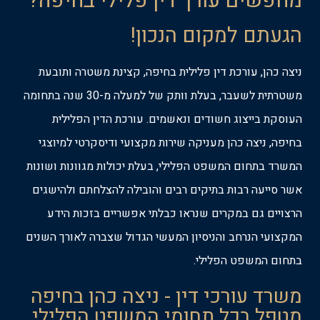
מחפשים עורך דין פלילי בחיפה?
הגעתם למקום הנכון!
ניצה כהן, עורכת דין פלילית בחיפה, קצינת משטרה ותובעת
משטרתית לשעבר, בעלת וותק של למעלה מ-30 שנה בתחומה
העוסקת בייצוג חשודים ונאשמים. עורכת הדין הפלילית
בחיפה, ניצה כהן מעניקה שירות מקצועי ודיסקרטי למיוצגי
המשרד בתחום המשפט הפלילי, בעלת יכולות מגוונות ושונות
אשר סייעה רבות בתיקים רבים והובילה להצלחתם ולהישגים
הרצויים גם במקרים שנראו כבלתי אפשריים בזכות הידע
המקצועי הנרחב והניסיון המעשי הגדול שצברה לאורך השנים
בתחום המשפט הפלילי.
משרד עורכי דין - ניצה כהן בחיפה
מטפל בכל תחומי המשפט הפלילי