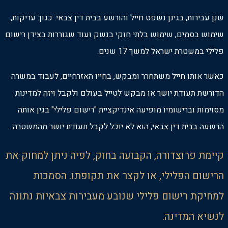
שנן עבירות, בגינן נשפט חייל והורשע בבית דין צבאי. כגון: עריקות,
שימוש בסמים, שימוש בלתי חוקי בנשק ועוד שגוררות בצידן רישום
פלילי במשטרת ישראל למשך 17 שנים.
כאשר אותו חייל משתחרר ומבקש, בחייו האזרחיים, לעבוד במשרה
הדורשת תעודת יושר או מבקש לטייל בעולם ולקבל ויזה למדינות
מסוימות וברישומיו מופיעה אינדיקציית "רישום פלילי" בגין אותה
הרשעה בבית דין צבאי, הוא לא יוכל לקבל תעודת יושר מהמשטרה.
קיימת פרוצדורה, הקבועה בחוק, לפיה ניתן למחוק את
הרישום הפלילי, או לקצר את תקופתו. הסמכות
למחיקת רישום פלילי שנובע מעבירות צבאיות נתונה
לנשיא המדינה.