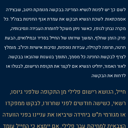
לשם כך יש לפנות לנשיא המדינה בבקשה מנומקת היטב, שבצידה
אסמכתאות. לשכת הנשיא תבקש את עמדת אגף החנינות בצה"ל .כל
מקרה נבחן לגופו, כאשר ניתן משקל לחומרת העבירה ונסיבותיה,
פרק הזמן שחלף, המשך שירותו של החייל בסדיר ובמילואים, הבעת
חרטה, תרומה לקהילה, עבירות נוספות, נסיבות אישיות וכיו"ב. מומלץ
לצרף לבקשת החנינה כל מסמך, התומך בטענות שהובאו בבקשה.
לאור האמור, יחליט הנשיא אם לקצר את תקופת הרישום, לבטלו או
לדחות את הבקשה.
חייל, הנושא רישום פלילי מן התקופה שלפני גיוסו,
רשאי, כשישה חודשים לפני שחרורו, לבקש ממפקדו
או מגורמי ת"ש ביחידה שיביאו את עניינו בפני הוועדה
הצבאית למחיקת עבר פלילי. אם יימצא כי החייל עומד